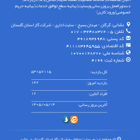
دستورالعمل بروزرسانی وبسایت
|
بیانیه سطح توافق خدمات
|
بیانیه حریم
خصوصی
|
ورود کاربر
|
نشانی:
گرگان - ميدان بسيج - سايت اداری - شركت گاز استان گلستان
تلفن:
5 - 32480372 - 017
کد پستی:
4918936948
کد اقتصادی:
411183645955
شناسه ملی:
10700128270
شماره ثبت:
4199
کل بازدید:
53157115
بازدید امروز:
142
افراد آنلاین:
12
آخرین بروز رسانی:
1405/05/14
کلیه حقوق این وب‌سایت متعلق به شرکت گاز استان گلستان می‌باشد.