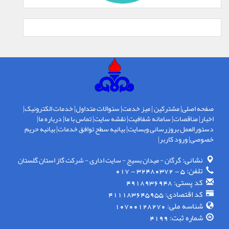
صفحه اصلی
|
مشترکین
|
میز خدمت
|
سئوالات متداول
|
خدمات الکترونیک
|
اخبار
|
مناقصات
|
سامانه شفافیت
|
نقشه سایت
|
تماس با ما
|
درباره ما
|
دستورالعمل بروزرسانی وبسایت
|
بیانیه سطح توافق خدمات
|
بیانیه حریم
خصوصی
|
ورود کاربر
|
نشانی:
گرگان - ميدان بسيج - سايت اداری - شركت گاز استان گلستان
تلفن:
5 - 32480372 - 017
کد پستی:
4918936948
کد اقتصادی:
411183645955
شناسه ملی:
10700128270
شماره ثبت:
4199