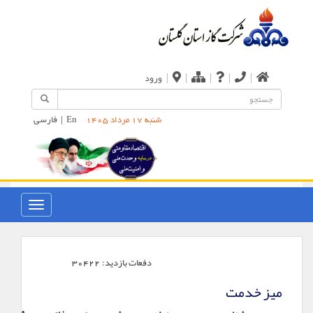
|
|
|
|
|
ورود
En
|
فارسی
شنبه 17 مرداد 1405
دفعات بازدید:
30422
میز خدمت