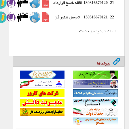
21
130316670120
اقاله/فسخ قرارداد
22
130316670121
تعویض کنتور گاز
کلمات کلیدی:
ميز خدمت
پیوندها