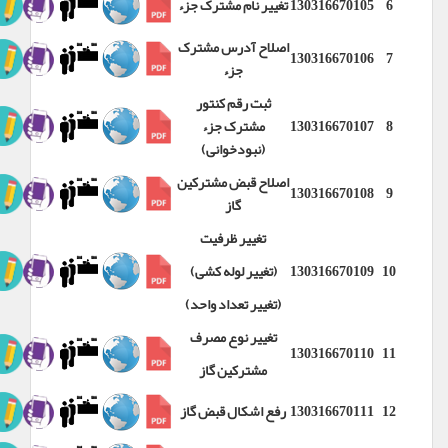
6
130316670105
تغییر نام مشترک جزء
اصلاح آدرس مشترک
130316670106
7
جزء
ثبت رقم کنتور
8
130316670107
مشترک جزء
(نبودخوانی)
اصلاح قبض مشترکین
130316670108
9
گاز
تغییر ظرفیت
10
130316670109
(تغییر لوله کشی)
(تغییر تعداد واحد)
تغییر نوع مصرف
130316670110
11
مشترکین گاز
12
130316670111
رفع اشکال قبض گاز