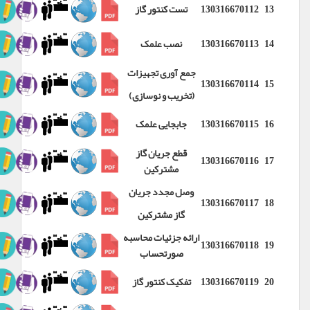
13
130316670112
تست کنتور گاز
14
130316670113
نصب علمک
جمع آوری تجهیزات
130316670114
15
(تخریب و نوسازی)
16
130316670115
جابجایی علمک
قطع جریان گاز
130316670116
17
مشترکین
وصل مجدد جریان
130316670117
18
گاز مشترکین
ارائه جزئیات محاسبه
130316670118
19
صورتحساب
20
130316670119
تفکیک کنتور گاز