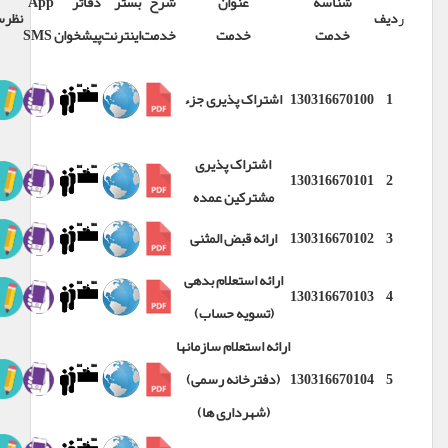
شناسه
عنوان
شرح
بستر
دفاتر
App
ر
دیف
نظر
سنجی
خدمت
خدمت
خدمت
اینترنت
پیشخوان
SMS
1
130316670100
اشتراک پذیری جزء
اشتراک پذیری
130316670101
2
مشترکین عمده
3
130316670102
ارائه قبض المثنی
ارائه استعلام بدهی
130316670103
4
(تسویه حساب)
ارائه استعلام سازمانها
5
130316670104
(دفترخانه رسمی)
(شهرداری ها)