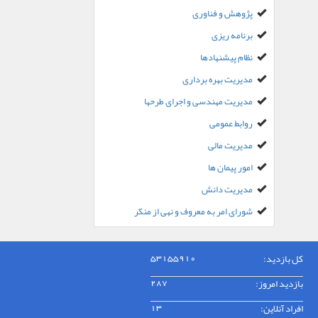
پژوهش و فناوری
برنامه ریزی
نظام پیشنهادها
مدیریت بهره برداری
مدیریت مهندسی و اجرای طرحها
روابط عمومی
مدیریت مالی
امور پیمان ها
مدیریت دانش
شورای امر به معروف و نهی از منکر
کل بازدید:
53155910
بازدید امروز:
287
افراد آنلاین:
13