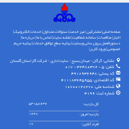
صفحه اصلی
|
مشترکین
|
میز خدمت
|
سئوالات متداول
|
خدمات الکترونیک
|
اخبار
|
مناقصات
|
سامانه شفافیت
|
نقشه سایت
|
تماس با ما
|
درباره ما
|
دستورالعمل بروزرسانی وبسایت
|
بیانیه سطح توافق خدمات
|
بیانیه حریم
خصوصی
|
ورود کاربر
|
نشانی:
گرگان - ميدان بسيج - سايت اداری - شركت گاز استان گلستان
تلفن:
5 - 32480372 - 017
کد پستی:
4918936948
کد اقتصادی:
411183645955
شناسه ملی:
10700128270
شماره ثبت:
4199
کل بازدید:
53158636
بازدید امروز:
1648
افراد آنلاین:
17