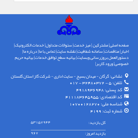
صفحه اصلی
|
مشترکین
|
میز خدمت
|
سئوالات متداول
|
خدمات الکترونیک
|
اخبار
|
مناقصات
|
سامانه شفافیت
|
نقشه سایت
|
تماس با ما
|
درباره ما
|
دستورالعمل بروزرسانی وبسایت
|
بیانیه سطح توافق خدمات
|
بیانیه حریم
خصوصی
|
ورود کاربر
|
نشانی:
گرگان - ميدان بسيج - سايت اداری - شركت گاز استان گلستان
تلفن:
5 - 32480372 - 017
کد پستی:
4918936948
کد اقتصادی:
411183645955
شناسه ملی:
10700128270
شماره ثبت:
4199
کل بازدید:
53157944
بازدید امروز:
967