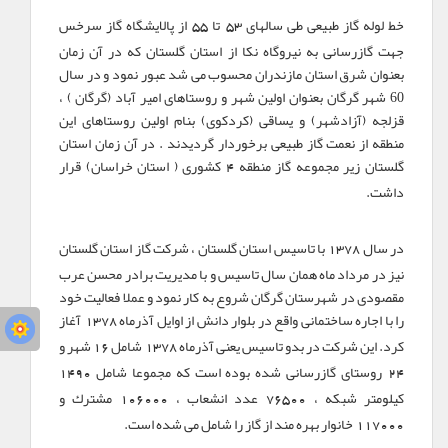
خط لوله گاز طبیعی طی سالهای
تا
از پالایشگاه گاز سرخس
55
53
جهت گازرسانی به نیروگاه نكا از استان گلستان كه در آن زمان
بعنوان شرق استان مازندران محسوب می شد عبور نمود و در سال
60 شهر گرگان بعنوان اولین شهر و روستاهای امیر آباد (گرگان ) ،
قزلجه (آزادشهر) و یساقی (كردكوی) بنام اولین روستاهای این
منطقه از نعمت گاز طبیعی برخوردار گردیدند . در آن زمان استان
گلستان زیر مجموعه گاز منطقه
كشوری ( استان خراسان) قرار
4
داشت.
در سال
با تاسیس استان گلستان ، شركت گاز استان گلستان
1378
نیز در مرداد ماه همان سال تاسیس و با مدیریت برادر محسن عرب
مقصودی در شهرستان گرگان شروع به كار نمود و عملا فعالیت خود
را با اجاره ساختمانی واقع در بلوار دانش از اوایل آذرماه
آغاز
1378
كرد. این شركت در بدو تاسیس یعنی آذرماه
شامل
شهر و
16
1378
روستای گازرسانی شده بوده است كه مجموعا شامل
1490
24
كیلومتر شبكه ،
عدد انشعاب ،
مشترك و
106000
76500
خانوار بهره مند از گاز را شامل می شده است.
117000