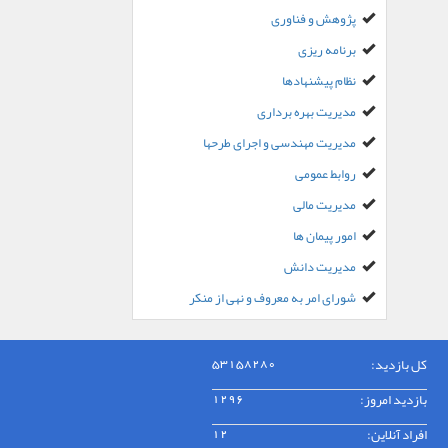
پژوهش و فناوری
برنامه ریزی
نظام پیشنهادها
مدیریت بهره برداری
مدیریت مهندسی و اجرای طرحها
روابط عمومی
مدیریت مالی
امور پیمان ها
مدیریت دانش
شورای امر به معروف و نهی از منکر
کل بازدید:
53158280
بازدید امروز:
1296
افراد آنلاین:
12