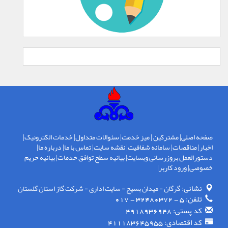
صفحه اصلی
|
مشترکین
|
میز خدمت
|
سئوالات متداول
|
خدمات الکترونیک
|
اخبار
|
مناقصات
|
سامانه شفافیت
|
نقشه سایت
|
تماس با ما
|
درباره ما
|
دستورالعمل بروزرسانی وبسایت
|
بیانیه سطح توافق خدمات
|
بیانیه حریم
خصوصی
|
ورود کاربر
|
نشانی:
گرگان - ميدان بسيج - سايت اداری - شركت گاز استان گلستان
تلفن:
5 - 32480372 - 017
کد پستی:
4918936948
کد اقتصادی:
411183645955