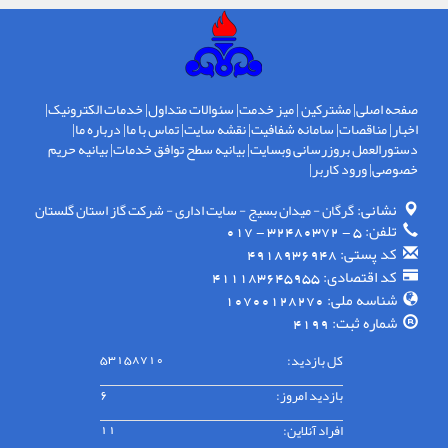
صفحه اصلی
|
مشترکین
|
میز خدمت
|
سئوالات متداول
|
خدمات الکترونیک
|
اخبار
|
مناقصات
|
سامانه شفافیت
|
نقشه سایت
|
تماس با ما
|
درباره ما
|
دستورالعمل بروزرسانی وبسایت
|
بیانیه سطح توافق خدمات
|
بیانیه حریم
خصوصی
|
ورود کاربر
|
نشانی:
گرگان - ميدان بسيج - سايت اداری - شركت گاز استان گلستان
تلفن:
5 - 32480372 - 017
کد پستی:
4918936948
کد اقتصادی:
411183645955
شناسه ملی:
10700128270
شماره ثبت:
4199
کل بازدید:
53158710
بازدید امروز:
6
افراد آنلاین:
11