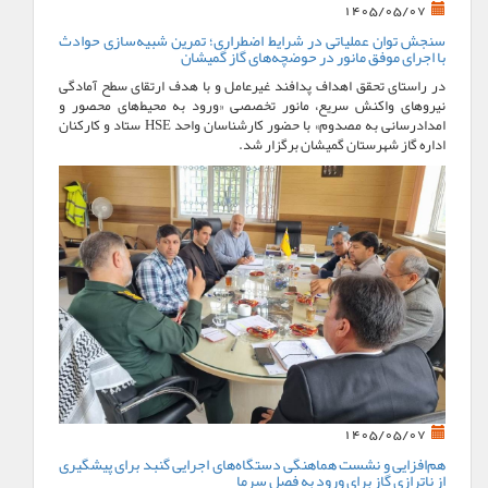
1405/05/07
سنجش توان عملیاتی در شرایط اضطراری؛ تمرین شبیه‌سازی حوادث
با اجرای موفق مانور در حوضچه‌های گاز گمیشان
در راستای تحقق اهداف پدافند غیرعامل و با هدف ارتقای سطح آمادگی
نیروهای واکنش سریع، مانور تخصصی «ورود به محیط‌های محصور و
امدادرسانی به مصدوم» با حضور کارشناسان واحد HSE ستاد و کارکنان
اداره گاز شهرستان گمیشان برگزار شد.
1405/05/07
هم‌افزایی و نشست هماهنگی دستگاه‌های اجرایی گنبد برای پیشگیری
از ناترازی گاز برای ورود به فصل سرما