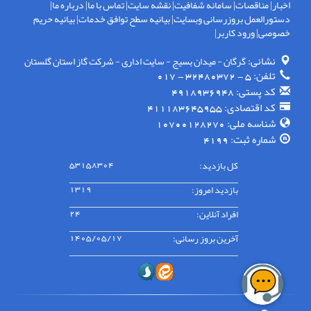
اخبار
|
مناقصات
|
سامانه شفافیت
|
نقشه سایت
|
تماس با ما
|
درباره ما
|
دستورالعمل بروزرسانی وبسایت
|
بیانیه سطح توافق خدمات
|
بیانیه حریم
خصوصی
|
ورود کاربر
|
نشانی:
گرگان - ميدان بسيج - سايت اداری - شركت گاز استان گلستان
تلفن:
5 - 32480372 - 017
کد پستی:
4918936948
کد اقتصادی:
411183645955
شناسه ملی:
10700128270
شماره ثبت:
4199
کل بازدید:
53158304
بازدید امروز:
1319
افراد آنلاین:
24
آخرین بروز رسانی:
1405/05/17