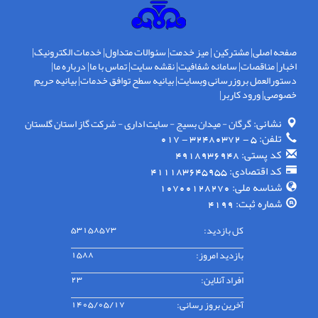
صفحه اصلی
|
مشترکین
|
میز خدمت
|
سئوالات متداول
|
خدمات الکترونیک
|
اخبار
|
مناقصات
|
سامانه شفافیت
|
نقشه سایت
|
تماس با ما
|
درباره ما
|
دستورالعمل بروزرسانی وبسایت
|
بیانیه سطح توافق خدمات
|
بیانیه حریم
خصوصی
|
ورود کاربر
|
نشانی:
گرگان - ميدان بسيج - سايت اداری - شركت گاز استان گلستان
تلفن:
5 - 32480372 - 017
کد پستی:
4918936948
کد اقتصادی:
411183645955
شناسه ملی:
10700128270
شماره ثبت:
4199
کل بازدید:
53158573
بازدید امروز:
1588
افراد آنلاین:
23
آخرین بروز رسانی:
1405/05/17