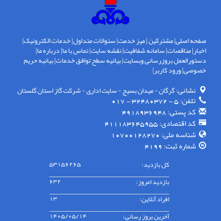
صفحه اصلی
|
مشترکین
|
میز خدمت
|
سئوالات متداول
|
خدمات الکترونیک
|
اخبار
|
مناقصات
|
سامانه شفافیت
|
نقشه سایت
|
تماس با ما
|
درباره ما
|
دستورالعمل بروزرسانی وبسایت
|
بیانیه سطح توافق خدمات
|
بیانیه حریم
خصوصی
|
ورود کاربر
|
نشانی:
گرگان - ميدان بسيج - سايت اداری - شركت گاز استان گلستان
تلفن:
5 - 32480372 - 017
کد پستی:
4918936948
کد اقتصادی:
411183645955
شناسه ملی:
10700128270
شماره ثبت:
4199
کل بازدید:
53156265
بازدید امروز:
632
افراد آنلاین:
13
آخرین بروز رسانی:
1405/05/14