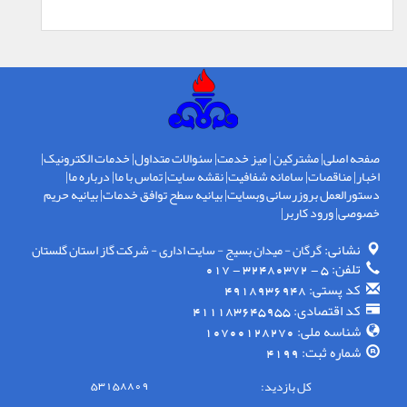
صفحه اصلی
|
مشترکین
|
میز خدمت
|
سئوالات متداول
|
خدمات الکترونیک
|
اخبار
|
مناقصات
|
سامانه شفافیت
|
نقشه سایت
|
تماس با ما
|
درباره ما
|
دستورالعمل بروزرسانی وبسایت
|
بیانیه سطح توافق خدمات
|
بیانیه حریم
خصوصی
|
ورود کاربر
|
نشانی:
گرگان - ميدان بسيج - سايت اداری - شركت گاز استان گلستان
تلفن:
5 - 32480372 - 017
کد پستی:
4918936948
کد اقتصادی:
411183645955
شناسه ملی:
10700128270
شماره ثبت:
4199
کل بازدید:
53158809