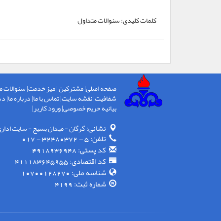
کلمات کلیدی:
سئوالات متداول
صفحه اصلی
|
مشترکین
|
میز خدمت
|
سئوالات م
شفافیت
|
نقشه سایت
|
تماس با ما
|
درباره ما
|
دس
بیانیه حریم خصوصی
|
ورود کاربر
|
نشانی:
گرگان - ميدان بسيج - سايت ادار
تلفن:
5 - 32480372 - 017
کد پستی:
4918936948
کد اقتصادی:
411183645955
شناسه ملی:
10700128270
شماره ثبت:
4199