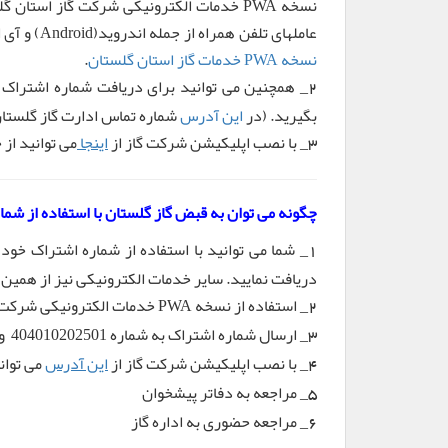
عاملهای تلفن همراه از جمله اندروید(Android) و آی او اس (IOS) قابل اجراست. نسخه PWA از لینک مقابل در دسترس می باشد:
نسخه PWA خدمات گاز استان گلستان
.
_ همچنین می توانید برای دریافت شماره اشتراک از
2
بگیرید. (در
این آدرس
شماره تماس ادارت گاز گلست
_ با نصب اپلیکیشن شرکت گاز از
اینجا
می توانید از
3
چگونه می توان به قبض گاز گلستان با استفاده از 
_ شما می توانید با استفاده از شماره اشتراک خود 
1
دریافت نمایید. سایر خدمات الکترونیکی نیز از همی
_ استفاده از نسخه PWA خدمات الکترونیکی شرکت گاز استان گلستان. این نسخه از
2
_ ارسال شماره اشتراک به شماره 404010202501
و
3
_ با نصب اپلیکیشن شرکت گاز از
این آدرس
می توان
4
_ مراجعه به دفاتر پیشخوان
5
_ مراجعه حضوری به اداره گاز
6