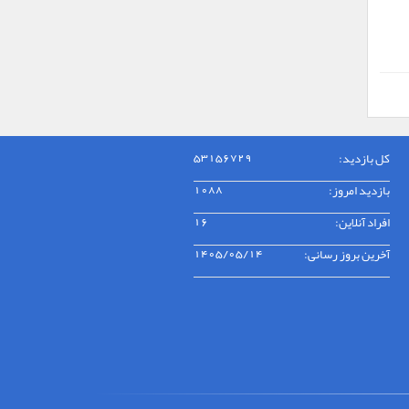
کل بازدید:
53156729
بازدید امروز:
1088
افراد آنلاین:
16
آخرین بروز رسانی:
1405/05/14