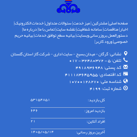
صفحه اصلی
|
مشترکین
|
میز خدمت
|
سئوالات متداول
|
خدمات الکترونیک
|
اخبار
|
مناقصات
|
سامانه شفافیت
|
نقشه سایت
|
تماس با ما
|
درباره ما
|
دستورالعمل بروزرسانی وبسایت
|
بیانیه سطح توافق خدمات
|
بیانیه حریم
خصوصی
|
ورود کاربر
|
نشانی:
گرگان - ميدان بسيج - سايت اداری - شركت گاز استان گلستان
تلفن:
5 - 32480372 - 017
کد پستی:
4918936948
کد اقتصادی:
411183645955
شناسه ملی:
10700128270
شماره ثبت:
4199
کل بازدید:
53154851
بازدید امروز:
646
افراد آنلاین:
21
آخرین بروز رسانی:
1405/05/14