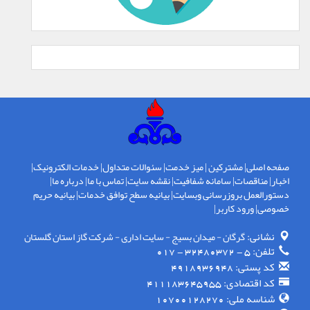
صفحه اصلی
|
مشترکین
|
میز خدمت
|
سئوالات متداول
|
خدمات الکترونیک
|
اخبار
|
مناقصات
|
سامانه شفافیت
|
نقشه سایت
|
تماس با ما
|
درباره ما
|
دستورالعمل بروزرسانی وبسایت
|
بیانیه سطح توافق خدمات
|
بیانیه حریم
خصوصی
|
ورود کاربر
|
نشانی:
گرگان - ميدان بسيج - سايت اداری - شركت گاز استان گلستان
تلفن:
5 - 32480372 - 017
کد پستی:
4918936948
کد اقتصادی:
411183645955
شناسه ملی:
10700128270