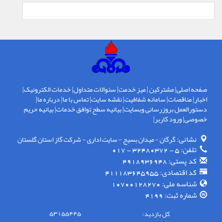
صفحه اصلی
|
مشترکین
|
میز خدمت
|
سئوالات متداول
|
خدمات الکترونیک
|
اخبار
|
مناقصات
|
سامانه شفافیت
|
نقشه سایت
|
تماس با ما
|
درباره ما
|
دستورالعمل بروزرسانی وبسایت
|
بیانیه سطح توافق خدمات
|
بیانیه حریم
خصوصی
|
ورود کاربر
|
نشانی:
گرگان - ميدان بسيج - سايت اداری - شركت گاز استان گلستان
تلفن:
5 - 32480372 - 017
کد پستی:
4918936948
کد اقتصادی:
411183645955
شناسه ملی:
10700128270
شماره ثبت:
4199
کل بازدید:
53155445