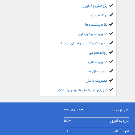
پژوهش و فناوری
برنامه ریزی
نظام پیشنهادها
مدیریت بهره برداری
مدیریت مهندسی و اجرای طرحها
روابط عمومی
مدیریت مالی
امور پیمان ها
مدیریت دانش
شورای امر به معروف و نهی از منکر
کل بازدید:
53156183
بازدید امروز:
550
افراد آنلاین:
11