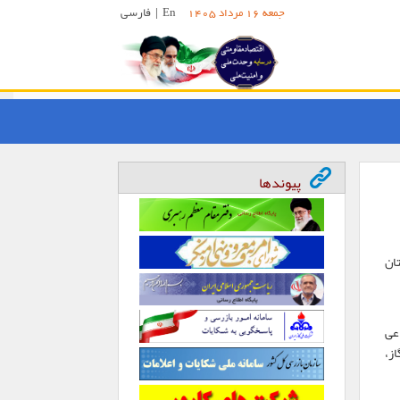
En
|
فارسی
جمعه 16 مرداد 1405
پیوندها
تان
عی
ز،