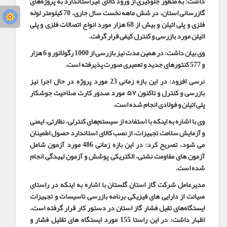
داشت: به منظور جلوگیری از ورود کالای غیراستاندارد به پروژه‌های
گازرسانی استان، در شش ماهه نخست سال جاری، 70 کیلومتر لوله
فلزی و پلی اتیلن و بیش از 68 هزار مورد انواع اتصالات فلزی و پلی
اتیلن مورد بازرسی و کنترل کیفی قرار گرفت
.
وی بیان داشت: در همین مدت نیز بازرسی از 1000 رگولاتور و 6 هزار
و 577 کنتورهای جدید و تعمیری صورت پذیرفته است
.
نرسی افزود: در این بازه زمانی 23 مورد پروژه در حال اجرا نیز
بازرسی و کنترل و تاکنون ۵۷ مورد صدور کارت صلاحیت جوشکار
پلی اتیلن و فولادی انجام شده است
.
وی با اشاره به اینکه با استفاده از سیستم‌های کنترلی، نظارتی، ایمنی
و آزمایش سلامت تجهیزات، از نصب کالای استاندارد حصول اطمینان
می شود، تصریح کرد: در این بازه زمانی 486 مورد آزمون شامل
آزمون های مقاومت نشتی، الکتریکی پوشش و آزمون لهیدگی انجام
شده است
.
مدیرعامل شرکت گاز استان گلستان با اشاره به اینکه در راستای
صیانت از دارایی های فیزیکی برنامه بازرسی تاسیسات و تجهیزات
ایستگاه‌های تقیل فشار گاز استان در دستور کار قرار گرفته است،
اظهار داشت: در این راستا 155 مورد ایستگاه های تقلیل فشار و