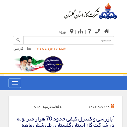
|
|
|
|
|
ورود
En
|
فارسی
شنبه 17 مرداد 1405
دفعات بازدید:
518
1404/07/28
`بازرسی و کنترل کیفی حدود 70 هزار متر لوله
در شرکت گاز استان گلستان ؛ طی شش ماهه