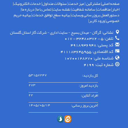
صفحه اصلی
|
مشترکین
|
میز خدمت
|
سئوالات متداول
|
خدمات الکترونیک
|
اخبار
|
مناقصات
|
سامانه شفافیت
|
نقشه سایت
|
تماس با ما
|
درباره ما
|
دستورالعمل بروزرسانی وبسایت
|
بیانیه سطح توافق خدمات
|
بیانیه حریم
خصوصی
|
ورود کاربر
|
نشانی:
گرگان - ميدان بسيج - سايت اداری - شركت گاز استان گلستان
تلفن:
5 - 32480372 - 017
کد پستی:
4918936948
کد اقتصادی:
411183645955
شناسه ملی:
10700128270
شماره ثبت:
4199
کل بازدید:
53157247
بازدید امروز:
273
افراد آنلاین:
22
آخرین بروز رسانی:
1405/05/14