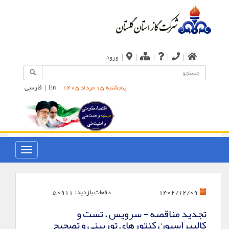
|
|
|
|
|
ورود
En
|
فارسی
پنجشنبه 15 مرداد 1405
دفعات بازدید:
50911
1402/12/09
تجدید مناقصه - سرویس ، تست و
کالیبراسیون کنتورهای توربینی و تصحیح