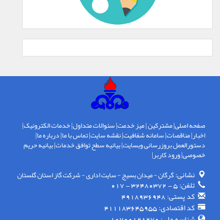
صفحه اصلی
|
مشترکین
|
میز خدمت
|
سئوالات متداول
|
خدمات الکترونیک
|
اخبار
|
مناقصات
|
سامانه شفافیت
|
نقشه سایت
|
تماس با ما
|
درباره ما
|
دستورالعمل بروزرسانی وبسایت
|
بیانیه سطح توافق خدمات
|
بیانیه حریم
خصوصی
|
ورود کاربر
|
نشانی:
گرگان - ميدان بسيج - سايت اداری - شركت گاز استان گلستان
تلفن:
5 - 32480372 - 017
کد پستی:
4918936948
کد اقتصادی:
411183645955
شناسه ملی: