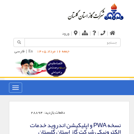
|
|
|
|
|
ورود
En
|
فارسی
جمعه 16 مرداد 1405
دفعات بازدید:
28894
نسخه PWA و اپلیکیشن اندروید خدمات
الکترونیکی شرکت گاز استان گلستان